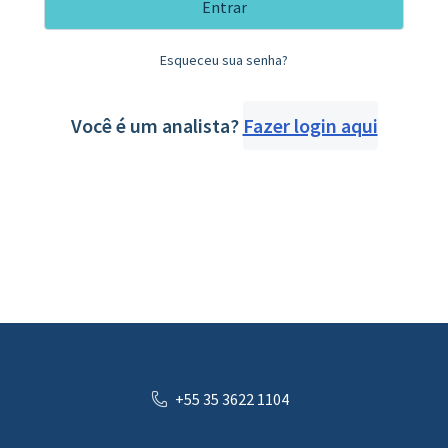
Entrar
Esqueceu sua senha?
Você é um analista?
Fazer login aqui
+55 35 3622 1104