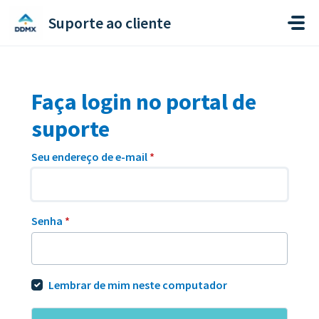
Ir para o conteúdo principal
Suporte ao cliente
Faça login no portal de
suporte
Seu endereço de e-mail
*
Senha
*
Lembrar de mim neste computador