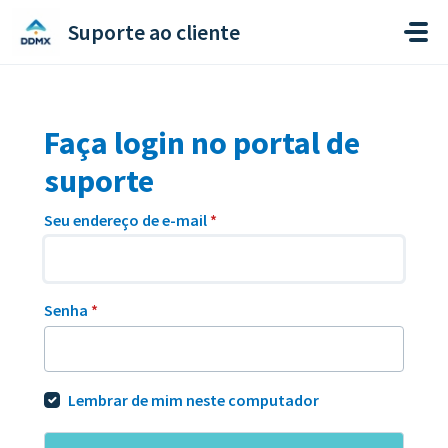
Ir para o conteúdo principal
Suporte ao cliente
Faça login no portal de
suporte
Seu endereço de e-mail
*
Senha
*
Lembrar de mim neste computador