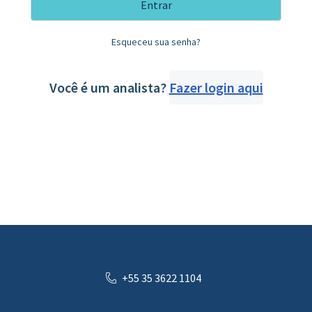
Entrar
Esqueceu sua senha?
Você é um analista?
Fazer login aqui
+55 35 3622 1104