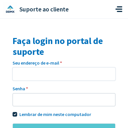
Ir para o conteúdo principal
Suporte ao cliente
Faça login no portal de
suporte
Seu endereço de e-mail
*
Senha
*
Lembrar de mim neste computador