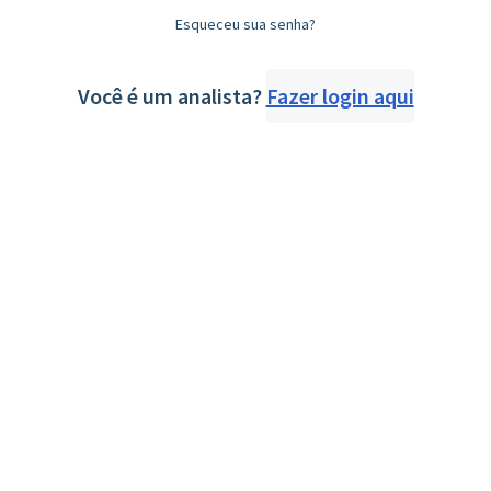
Esqueceu sua senha?
Você é um analista?
Fazer login aqui