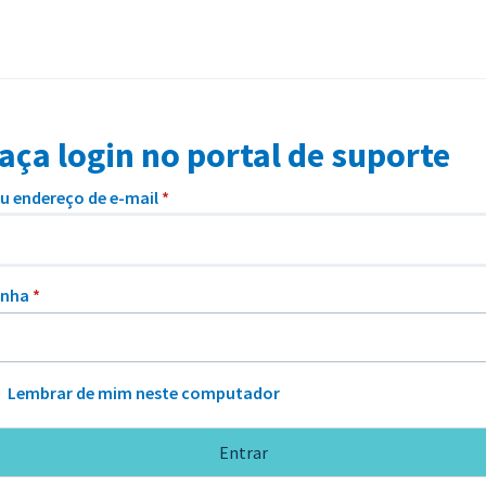
aça login no portal de suporte
u endereço de e-mail
*
enha
*
Lembrar de mim neste computador
Entrar